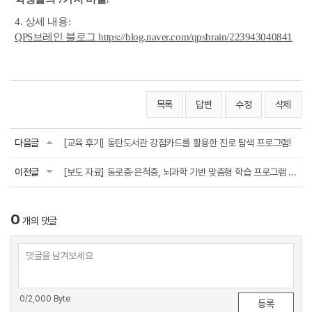
4. 상세 내용:
QPS브레인 블로그
https://blog.naver.com/qpsbrain/223943040841
목록
답변
수정
삭제
다음글
[교육 후기] 동탄도서관 강점카드를 활용한 진로 탐색 프로그램!
이전글
[보도 자료] 동로중·은척중, 뇌과학 기반 맞춤형 학습 프로그램 운영
0
개의 댓글
0
/2,000 Byte