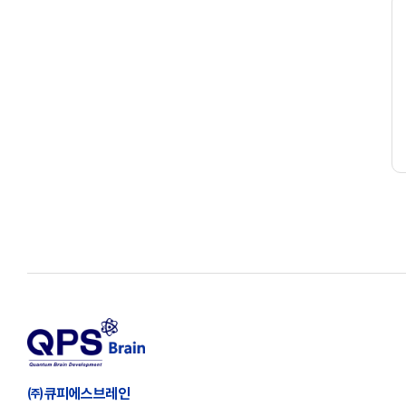
㈜큐피에스브레인